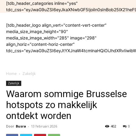
[tdb_header_categories inline="yes"
tdc_css="eyJwaG9uZSI6eyJkaXNwbGF5IjoiIn0sInBob25lX21he
[tdb_header_logo align_vert="content-vert-center"
media_size_image_height="90"
media_size_image_width="285" image="298"
align_horiz="content-horiz-center"
tdc_css="eyJwaG9uZSI6eyJtYXJnaW4tcmlnaHQiOiJhdXRvIiwibW
Home
Zakelijk
Zakelijk
Waarom sommige Brusselse
hotspots zo makkelijk
ontdekt worden
Door
Busra
-
13 februari 2026
402
0