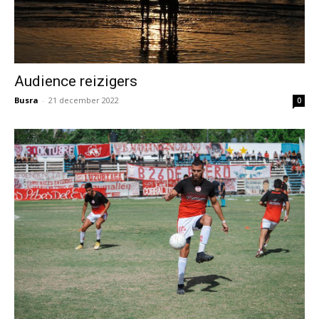
Audience reizigers
Busra
-
21 december 2022
0