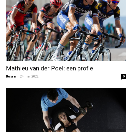
Mathieu van der Poel: een profiel
Busra
-
24 mei 2022
0