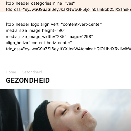
[tdb_header_categories inline="yes"
tdc_css="eyJwaG9uZSI6eyJkaXNwbGF5IjoiIn0sInBob25lX21he
[tdb_header_logo align_vert="content-vert-center"
media_size_image_height="90"
media_size_image_width="285" image="298"
align_horiz="content-horiz-center"
tdc_css="eyJwaG9uZSI6eyJtYXJnaW4tcmlnaHQiOiJhdXRvIiwibW
Home
Gezondheid
GEZONDHEID