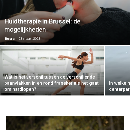
Huidtherapie in Brussel: de
mogelijkheden
Busra
-
23 maart 2023
Wat is het verschil tussen de verschillende
baanvlakken in en rond franeker als het gaat
In welke 
om hardlopen?
centerpa