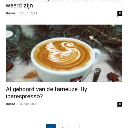
waard zijn
Busra
-
23 juni 2021
0
Al gehoord van de fameuze illy
iperespresso?
Busra
-
26 mei 2021
0