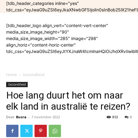
[tdb_header_categories inline="yes"
tdc_css="eyJwaG9uZSI6eyJkaXNwbGF5IjoiIn0sInBob25lX21he
[tdb_header_logo align_vert="content-vert-center"
media_size_image_height="90"
media_size_image_width="285" image="298"
align_horiz="content-horiz-center"
tdc_css="eyJwaG9uZSI6eyJtYXJnaW4tcmlnaHQiOiJhdXRvIiwibW
Home
Gezondheid
Gezondheid
Hoe lang duurt het om naar
elk land in australië te reizen?
Door
Busra
-
7 november 2022
853
0