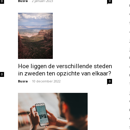
Busra
-
2 januari 2023
0
0
Hoe liggen de verschillende steden
in zweden ten opzichte van elkaar?
0
Busra
-
10 december 2022
0