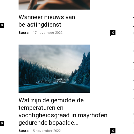
Wanneer nieuws van
belastingdienst
0
Busra
-
17 november 2022
0
Wat zijn de gemiddelde
temperaturen en
vochtigheidsgraad in mayrhofen
gedurende bepaalde...
0
Busra
-
5 november 2022
0