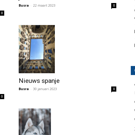
Busra
-
22 maart 2023
0
0
Nieuws spanje
Busra
-
30 januari 2023
0
0