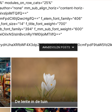
20%" modules_on_row_cats="25%"
thor="none" mm_sub_align_horiz="content-horiz-
YWxsIjoiMTQifQ=="
FpdCI6IjQwcHgifQ==" f_elem_font_family="406"
_font_size="14" f_title_font_weight="700"
ub_font_family="394" f_mm_sub_font_weight="600"
wiOiIxNSIsInBvcnRyYWl0IjoiMTIifQ=="
G9ydHJhaXRfbWF4X3dpZHRoIjoxMDE4LCJwb3J0cmFpdF9taW5fd2lk
AANBEVOLEN POSTS
n
De lente in de tuin