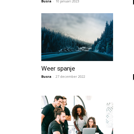
Busra
-
10 januari 2023
Weer spanje
Busra
-
27 december 2022