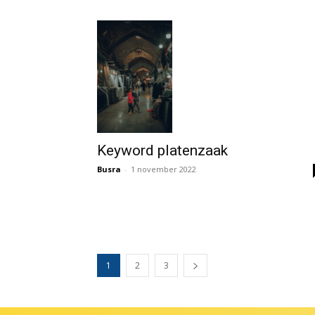
Keyword platenzaak
Busra
-
1 november 2022
1
2
3