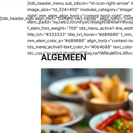
[tdb_header_menu sub_tdicon="td-icon-right-arrow"
image_size="td_324x400" modules_category="image"
right" mm_elem_align_horiz="content-horiz-right" m
[tdb_header_logo align_vert="content-vert-center" align_horiz="cont
elem_padd="eyJwb3J0cmFpdCI6IjAgN3B4IiwiYWxsIjoi
f_elem_font_weight="700" tds_menu_active1-line_width=
title_txt="#333333" title_txt_hover="#d89686" f_m
mm_elem_color_a="#d89686" align_horiz="content-ho
Home
Algemeen
tds_menu_active1-text_color_h="#0b4b88" text_colo
tdc_css="eyJwb3J0cmFpdCI6eyJwYWRkaW5nLXRvcC
ALGEMEEN