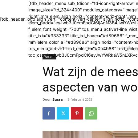
[tdb_header_menu sub_tdicon="td-icon-right-arrow"
image_size="td_324x400" modules_category="image"
right" mm_elem_align_horiz="content-horiz-right" m
[tdb_header_logo align_vert="content-vert-center" align_horiz="cont
elem_padd="eyJwb3J0cmFpdCI6IjAgN3B4IiwiYWxsIjoi
f_elem_font_weight="700" tds_menu_active1-line_width=
title_txt="#333333" title_txt_hover="#d89686" f_m
mm_elem_color_a="#d89686" align_horiz="content-ho
Home
Wonen
Wat zijn de meest aantrekkelijke a
tds_menu_active1-text_color_h="#0b4b88" text_colo
tdc_css="eyJwb3J0cmFpdCI6eyJwYWRkaW5nLXRvcC
Wonen
Wat zijn de mees
aspecten van wo
Door
Busra
-
3 februari 2023