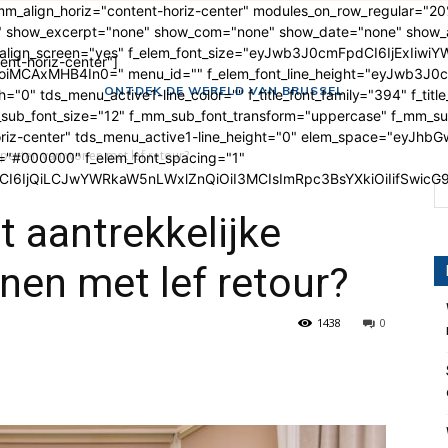
 mm_align_horiz="content-horiz-center" modules_on_row_regular="
 show_excerpt="none" show_com="none" show_date="none" show_au
m_align_screen="yes" f_elem_font_size="eyJwb3J0cmFpdCI6IjExIiwi
ent-horiz-center"]
MCAxMHB4In0=" menu_id="" f_elem_font_line_height="eyJwb3J0cm
ONTDEK DE WERELD VAN BRUSSEL
"0" tds_menu_active1-line_color="" f_title_font_family="394" f_title
m_sub_font_size="12" f_mm_sub_font_transform="uppercase" f_mm_s
riz-center" tds_menu_active1-line_height="0" elem_space="eyJhbG
specten van wonen met lef retour?
r="#000000" f_elem_font_spacing="1"
I6IjQiLCJwYWRkaW5nLWxlZnQiOiI3MCIsImRpc3BsYXkiOiIifSwic
t aantrekkelijke
nen met lef retour?
1438
0