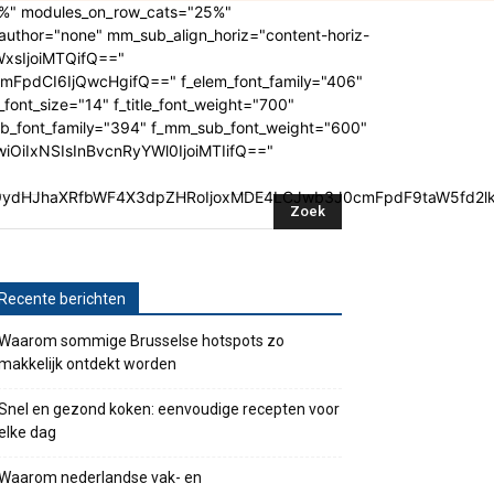
20%" modules_on_row_cats="25%"
thor="none" mm_sub_align_horiz="content-horiz-
YWxsIjoiMTQifQ=="
FpdCI6IjQwcHgifQ==" f_elem_font_family="406"
_font_size="14" f_title_font_weight="700"
ub_font_family="394" f_mm_sub_font_weight="600"
wiOiIxNSIsInBvcnRyYWl0IjoiMTIifQ=="
G9ydHJhaXRfbWF4X3dpZHRoIjoxMDE4LCJwb3J0cmFpdF9taW5fd2lk
Recente berichten
Waarom sommige Brusselse hotspots zo
makkelijk ontdekt worden
Snel en gezond koken: eenvoudige recepten voor
elke dag
Waarom nederlandse vak- en