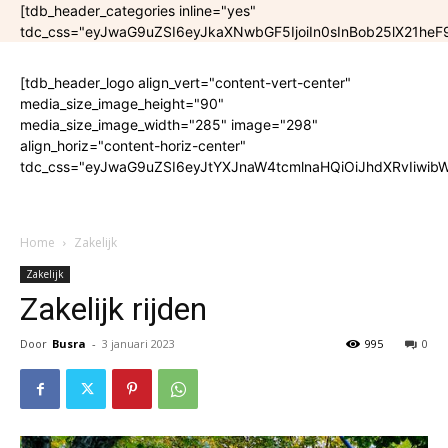
[tdb_header_categories inline="yes"
tdc_css="eyJwaG9uZSI6eyJkaXNwbGF5IjoiIn0sInBob25lX21he
[tdb_header_logo align_vert="content-vert-center"
media_size_image_height="90"
media_size_image_width="285" image="298"
align_horiz="content-horiz-center"
tdc_css="eyJwaG9uZSI6eyJtYXJnaW4tcmlnaHQiOiJhdXRvIiwibW
Home
Zakelijk
Zakelijk
Zakelijk rijden
Door
Busra
-
3 januari 2023
995
0