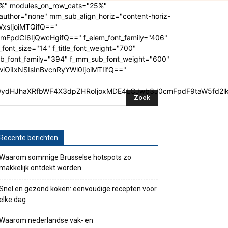
20%" modules_on_row_cats="25%"
thor="none" mm_sub_align_horiz="content-horiz-
YWxsIjoiMTQifQ=="
FpdCI6IjQwcHgifQ==" f_elem_font_family="406"
_font_size="14" f_title_font_weight="700"
ub_font_family="394" f_mm_sub_font_weight="600"
wiOiIxNSIsInBvcnRyYWl0IjoiMTIifQ=="
G9ydHJhaXRfbWF4X3dpZHRoIjoxMDE4LCJwb3J0cmFpdF9taW5fd2lk
Recente berichten
Waarom sommige Brusselse hotspots zo
makkelijk ontdekt worden
Snel en gezond koken: eenvoudige recepten voor
elke dag
Waarom nederlandse vak- en