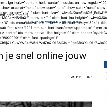
 mm_align_horiz="content-horiz-center" modules_on_row_regular="
 show_excerpt="none" show_com="none" show_date="none" show_au
m_align_screen="yes" f_elem_font_size="eyJwb3J0cmFpdCI6IjExIiwi
ent-horiz-center"]
MCAxMHB4In0=" menu_id="" f_elem_font_line_height="eyJwb3J0cm
ONTDEK DE WERELD VAN BRUSSEL
"0" tds_menu_active1-line_color="" f_title_font_family="394" f_title
m_sub_font_size="12" f_mm_sub_font_transform="uppercase" f_mm_s
riz-center" tds_menu_active1-line_height="0" elem_space="eyJhbG
ne jouw motor verkopen
r="#000000" f_elem_font_spacing="1"
I6IjQiLCJwYWRkaW5nLWxlZnQiOiI3MCIsImRpc3BsYXkiOiIifSwic
 je snel online jouw
1130
0