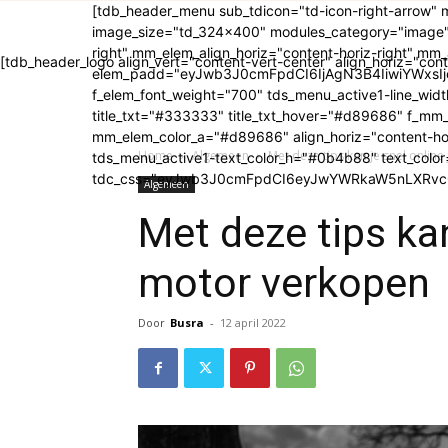
[tdb_header_menu sub_tdicon="td-icon-right-arrow"
image_size="td_324x400" modules_category="image"
right" mm_elem_align_horiz="content-horiz-right" m
[tdb_header_logo align_vert="content-vert-center" align_horiz="cont
elem_padd="eyJwb3J0cmFpdCI6IjAgN3B4IiwiYWxsIjoi
f_elem_font_weight="700" tds_menu_active1-line_width=
title_txt="#333333" title_txt_hover="#d89686" f_m
mm_elem_color_a="#d89686" align_horiz="content-ho
Home
Algemeen
Met deze tips kan je snel onli
tds_menu_active1-text_color_h="#0b4b88" text_colo
tdc_css="eyJwb3J0cmFpdCI6eyJwYWRkaW5nLXRvcC
Algemeen
Met deze tips kan
motor verkopen
Door
Busra
-
12 april 2022