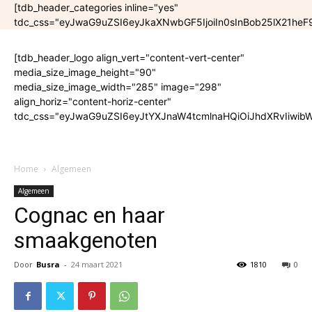
[tdb_header_categories inline="yes"
tdc_css="eyJwaG9uZSI6eyJkaXNwbGF5IjoiIn0sInBob25lX21he
[tdb_header_logo align_vert="content-vert-center"
media_size_image_height="90"
media_size_image_width="285" image="298"
align_horiz="content-horiz-center"
tdc_css="eyJwaG9uZSI6eyJtYXJnaW4tcmlnaHQiOiJhdXRvIiwibW
Home
Algemeen
Algemeen
Cognac en haar
smaakgenoten
Door
Busra
-
24 maart 2021
1810
0